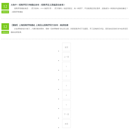
火热中！招商序官方售楼处发布：招商序定义高端居住标准！
12
招商序售楼处电话：（官方发布）⭐⭐⭐ 购房引导：（官方预约）你是否想过，有一种房子，不仅能满足居住需求，还能成为一种身份与品味的象征？
2026-02
（招商序售楼处
【重磅】上海招商序售楼处 上海宝山招商序官方发布：购房热潮
12
从首席制的设计操刀，六重归家的尊崇、堪称 “石材博物馆”的公区立面，到四层悬浮式下沉庭院，手工定制的艺术品，甚至连社区的灯光与会所花艺
2026-02
都由名师执掌。
首页
上一页
1
2
3
4
5
下一页
末页