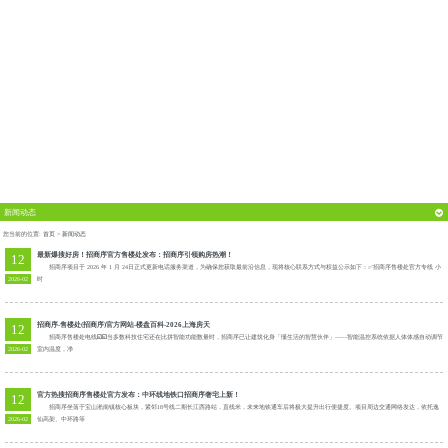
新闻动态
您当前的位置:
首页
>
新闻动态
最新爆搜好房！招商序官方售楼处发布：招商序引领购房热潮！
12
招商序项目于 2026 年 1 月 24日正式更新电话服务渠道，为确保您获取最前沿信息，现将核心联系方式与权益公示如下：✅招商序售楼处官方专线 小
2026-02
时
招商序-售楼处(招商序)官方网站-楼盘百科-2026上海房天
12
招商序售楼处电线☑️☑️当多数科技住宅还在比拼智能功能数量时，招商序已让建筑化身「懂生活的智慧伙伴」——智能温控系统依据人体体感自动调节
2026-02
室内温度，净
官方热搜招商序售楼处官方发布：中环线地铁口招商序奢宅上新！
12
招商序坐落于宝山淞南镇核心板块，紧邻18号线二期长江西路站，直线米，未来地铁通车后将极大提升出行便捷度。项目周边交通网络发达，依托逸
2026-02
仙高架、中环路等